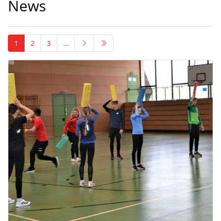
News
1
2
3
…