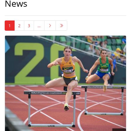
News
1
2
3
…