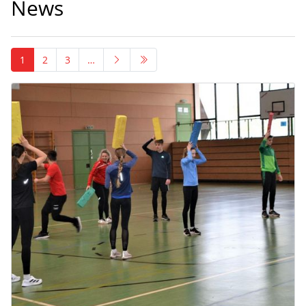
News
1
2
3
…