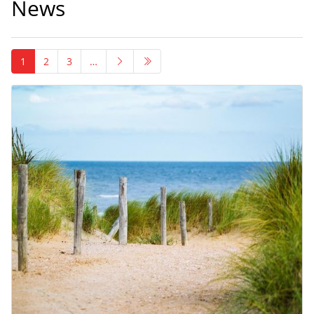
News
1
2
3
…