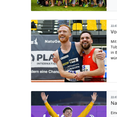
22.0
Mit
Tüb
in 
wür
22.0
Ein