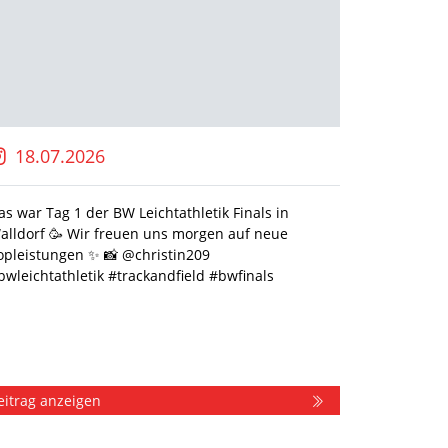
18.07.2026
16.0
as war Tag 1 der BW Leichtathletik Finals in
🎓 Bildu
alldorf 🥳 Wir freuen uns morgen auf neue
sammeln,
opleistungen ✨️ 📸 @christin209
Praxiser
bwleichtathletik #trackandfield #bwfinals
Bildungs
kennenle
richtig!
Dezember
im…
eitrag anzeigen
Beitrag 