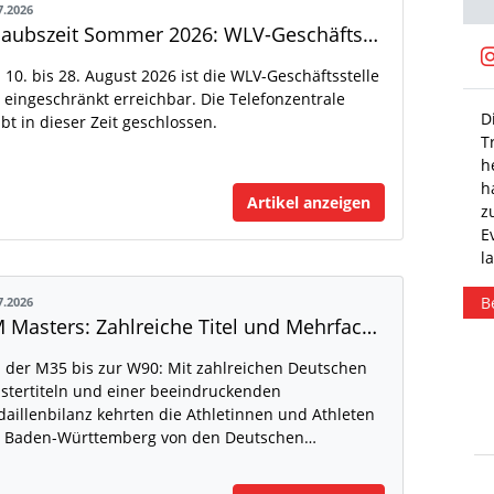
7.2026
Urlaubszeit Sommer 2026: WLV-Geschäftsstelle nur eingeschränkt erreichbar
27.12.2025
 10. bis 28. August 2026 ist die WLV-Geschäftsstelle
 eingeschränkt erreichbar. Die Telefonzentrale
Nochmal das Jahr mit einem Lauf abschließen! 👟
D
ibt in dieser Zeit geschlossen.
Bei einem der unzähligen Silvesterläufen möglich
T
🎆 #bwläuft #laufen #silvesterlauf #neujahr
h
h
Artikel anzeigen
z
E
l
Beitrag anzeigen
B
7.2026
DM Masters: Zahlreiche Titel und Mehrfach-Medaillen-Sammler
 der M35 bis zur W90: Mit zahlreichen Deutschen
stertiteln und einer beeindruckenden
aillenbilanz kehrten die Athletinnen und Athleten
 Baden-Württemberg von den Deutschen…