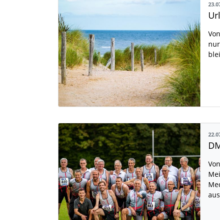
23.0
Von
nur
ble
22.0
Von
Mei
Med
aus