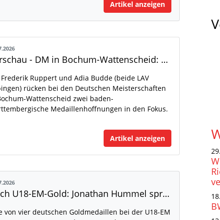
Artikel anzeigen
V
7.2026
Vorschau - DM in Bochum-Wattenscheid: Frederik Ruppert und Adia Budde im Blickpunkt
 Frederik Ruppert und Adia Budde (beide LAV
ingen) rücken bei den Deutschen Meisterschaften
Bochum-Wattenscheid zwei baden-
ttembergische Medaillenhoffnungen in den Fokus.
W
Artikel anzeigen
29
WL
R
ve
7.2026
Nach U18-EM-Gold: Jonathan Hummel spricht über seinen größten Erfolg
18
B
e von vier deutschen Goldmedaillen bei der U18-EM