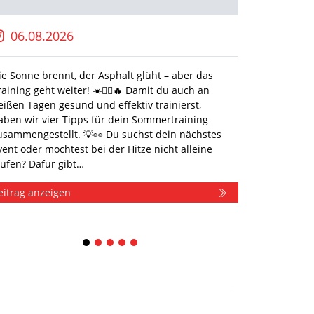
06.08.2026
28.0
ie Sonne brennt, der Asphalt glüht – aber das
Bereit fü
raining geht weiter! ☀️🏃‍♀️🔥 Damit du auch an
2026 fei
eißen Tagen gesund und effektiv trainierst,
im SpOrt 
aben wir vier Tipps für dein Sommertraining
neuer I
usammengestellt. 💡👀 Du suchst dein nächstes
praxisna
vent oder möchtest bei der Hitze nicht alleine
Gesundhe
aufen? Dafür gibt…
Überblic
eitrag anzeigen
Beitrag 
1
2
3
4
5