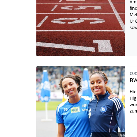
Am 
fin
Meh
U18
sow
27.0
BW
Hie
Hig
wür
zu