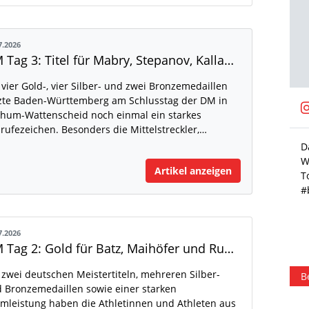
7.2026
DM Tag 3: Titel für Mabry, Stepanov, Kallabis und Assani
 vier Gold-, vier Silber- und zwei Bronzemedaillen
zte Baden-Württemberg am Schlusstag der DM in
01.06.2026
hum-Wattenscheid noch einmal ein starkes
rufezeichen. Besonders die Mittelstreckler,…
🏅 5. Platz für Team Baden-Württemberg U18
D
beim 2. Brixia NextGen Meeting am 31.05.2026 in
W
Artikel anzeigen
Brixen! Nach einem schwierigen Start kämpfte
T
sich unser Team zwischenzeitlich bis auf Rang 3
#
vor. Am Ende mussten wir jedoch die
Überlegenheit der Lombardei, Bayerns und des
Veneto anerkennen. In der…
7.2026
DM Tag 2: Gold für Batz, Maihöfer und Ruppert
 zwei deutschen Meistertiteln, mehreren Silber-
Beitrag anzeigen
B
 Bronzemedaillen sowie einer starken
mleistung haben die Athletinnen und Athleten aus