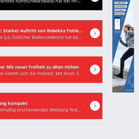
Leni Hirt (LG farbtex Nordschwarzwald) hat bei ihrer ersten U20-Weltmeisterschaft das Halbfinale…
Eugene Tag 2: Starker Auftritt von Rebekka Feirle bei der U20-WM
Rebekka Feirle (LG Östlicher Bodenseekreis) hat bei der U20-Weltmeisterschaft in Eugene (USA)…
he: Mit neuer Freiheit zu alten Höhen
Anjuli Knäsche nimmt sich die Freiheit. Mit ihren 32 Jahren steht für sie der Beruf als Trainerin…
dung kompakt
In dieser regelmäßig erscheinenden Meldung finden Sie eine Auswahl der kommenden Bildungsangebote…