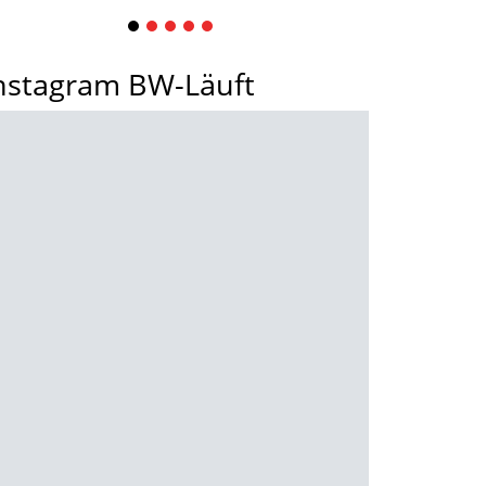
1
2
3
4
5
nstagram BW-Läuft