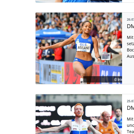
26.0
Mit
set
Boc
Aus
25.0
Mit
und
Tea