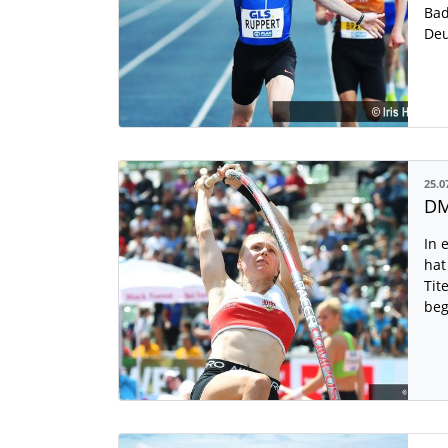
Bad
De
25.0
In 
hat
Tit
beg