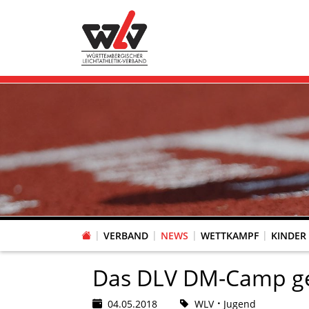
VERBAND
NEWS
WETTKAMPF
KINDER
FACHAUSSCHUSS WETTKAMPFORGANISATION
VR-POKAL KINDERLEICHTATHLETIK DES WLV
FACHAUSSCHUSS FREIZEIT-, LAUF- UND GESUNDHEITSSPORT
FACHAUSSCHUSS BILDUNG & SPORTENTWICKLUNG
WLV PERSONEN- & VE
VERTRAUENSPERSONEN Z
LAUF-/WALKING-/NORDIC WAL
Fachausschus
Das DLV DM-Camp geh
04.05.2018
WLV
Jugend