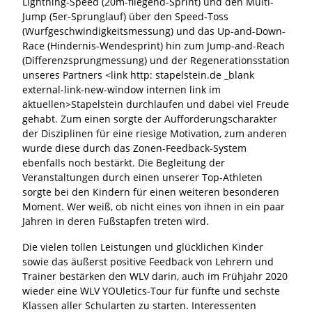
Lightning-Speed (20m-fliegend-Sprint) und den Multi-
Jump (5er-Sprunglauf) über den Speed-Toss
(Wurfgeschwindigkeitsmessung) und das Up-and-Down-
Race (Hindernis-Wendesprint) hin zum Jump-and-Reach
(Differenzsprungmessung) und der Regenerationsstation
unseres Partners <link http: stapelstein.de _blank
external-link-new-window internen link im
aktuellen>Stapelstein durchlaufen und dabei viel Freude
gehabt. Zum einen sorgte der Aufforderungscharakter
der Disziplinen für eine riesige Motivation, zum anderen
wurde diese durch das Zonen-Feedback-System
ebenfalls noch bestärkt. Die Begleitung der
Veranstaltungen durch einen unserer Top-Athleten
sorgte bei den Kindern für einen weiteren besonderen
Moment. Wer weiß, ob nicht eines von ihnen in ein paar
Jahren in deren Fußstapfen treten wird.
Die vielen tollen Leistungen und glücklichen Kinder
sowie das äußerst positive Feedback von Lehrern und
Trainer bestärken den WLV darin, auch im Frühjahr 2020
wieder eine WLV YOUletics-Tour für fünfte und sechste
Klassen aller Schularten zu starten. Interessenten