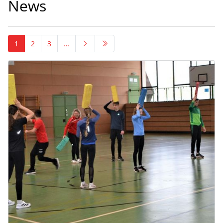
News
1
2
3
…