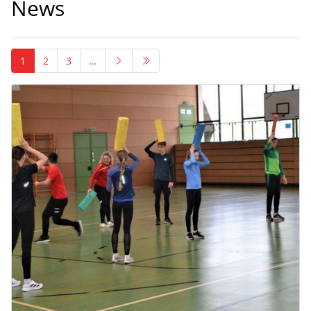
News
1
2
3
…