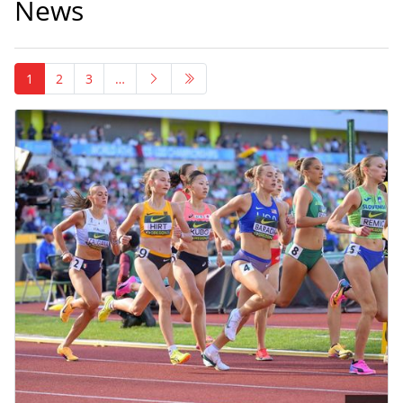
News
1
2
3
…