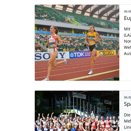
06.0
Mit
(LA
Nor
Wel
Aus
06.0
Die
Meh
Lin