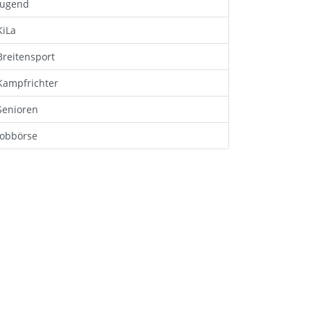
Jugend
KiLa
Breitensport
Kampfrichter
Senioren
Jobbörse