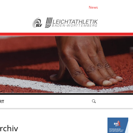
News
RT
rchiv