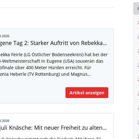
8.2026
Eugene Tag 2: Starker Auftritt von Rebekka Feirle bei der U20-WM
ekka Feirle (LG Östlicher Bodenseekreis) hat bei der
-Weltmeisterschaft in Eugene (USA) souverän das
bfinale über 400 Meter Hürden erreicht. Für
onia Heberle (TV Rottenburg) und Magnus…
Artikel anzeigen
8.2026
Anjuli Knäsche: Mit neuer Freiheit zu alten Höhen