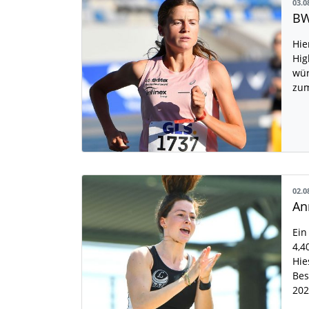
03.0
BW
Hie
Hig
wür
zu
02.0
Ein
4,4
Hie
Bes
20