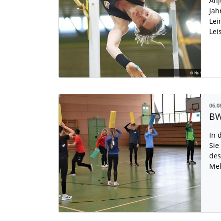
Anj
Jah
Lei
Lei
06.0
BW
In 
Sie
des
Mel