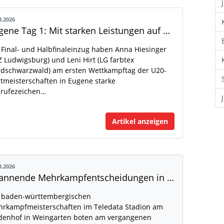
8.2026
Eugene Tag 1: Mit starken Leistungen auf der WM-Bühne
 Final- und Halbfinaleinzug haben Anna Hiesinger
Z Ludwigsburg) und Leni Hirt (LG farbtex
dschwarzwald) am ersten Wettkampftag der U20-
tmeisterschaften in Eugene starke
rufezeichen…
Artikel anzeigen
8.2026
Spannende Mehrkampfentscheidungen in Weingarten
 baden-württembergischen
rkampfmeisterschaften im Teledata Stadion am
denhof in Weingarten boten am vergangenen