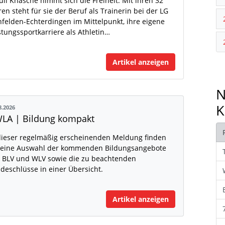
uli Knäsche nimmt sich die Freiheit. Mit ihren 32
ren steht für sie der Beruf als Trainerin bei der LG
nfelden-Echterdingen im Mittelpunkt, ihre eigene
stungssportkarriere als Athletin…
Artikel anzeigen
N
K
8.2026
LA | Bildung kompakt
dieser regelmäßig erscheinenden Meldung finden
 eine Auswahl der kommenden Bildungsangebote
 BLV und WLV sowie die zu beachtenden
deschlüsse in einer Übersicht.
Artikel anzeigen