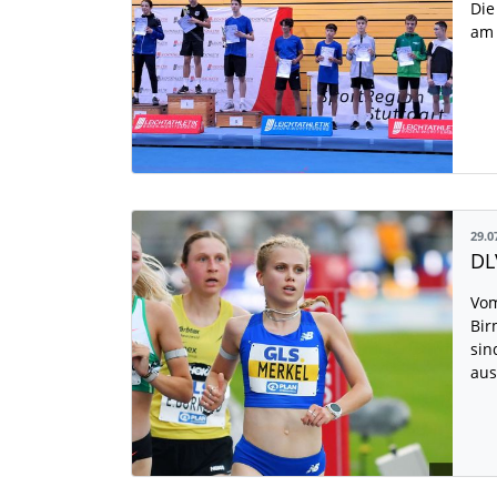
Die
am 
29.0
Vom
Bir
sin
aus