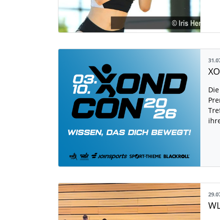
31.0
Die
Pre
Tre
ihr
29.0
WL