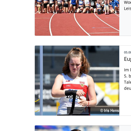
Woc
Lei
05.0
Im 
5. 
Tal
deu