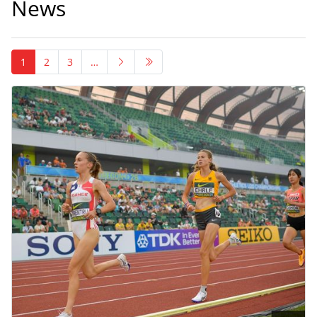
News
1
2
3
…