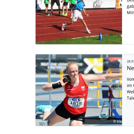
gab
Min
28.0
Vom
im 
Wel
Tal