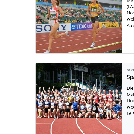
Mit
(LA
Nor
Wel
Aus
06.0
Die
Meh
Lin
Woc
Lei