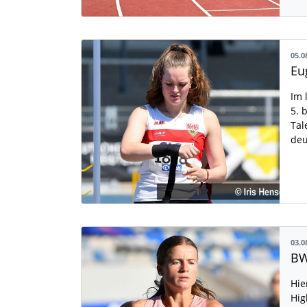
05.0
Im 
5. 
Tal
deu
03.0
BW
Hie
Hig