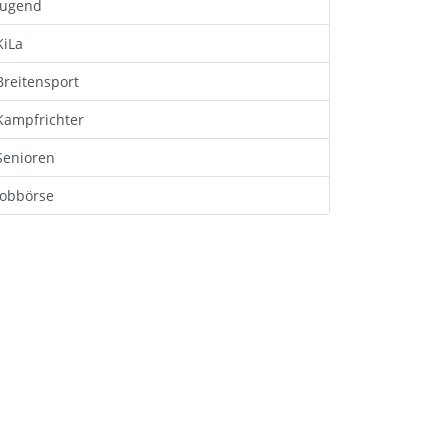
Jugend
KiLa
Breitensport
Kampfrichter
Senioren
Jobbörse