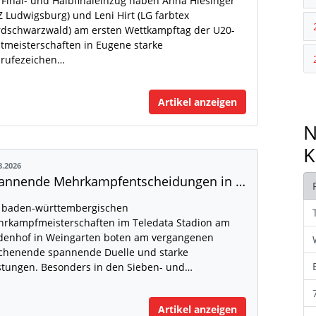
 Final- und Halbfinaleinzug haben Anna Hiesinger
Z Ludwigsburg) und Leni Hirt (LG farbtex
dschwarzwald) am ersten Wettkampftag der U20-
tmeisterschaften in Eugene starke
rufezeichen…
Artikel anzeigen
N
K
8.2026
Spannende Mehrkampfentscheidungen in Weingarten
 baden-württembergischen
rkampfmeisterschaften im Teledata Stadion am
denhof in Weingarten boten am vergangenen
henende spannende Duelle und starke
stungen. Besonders in den Sieben- und…
Artikel anzeigen