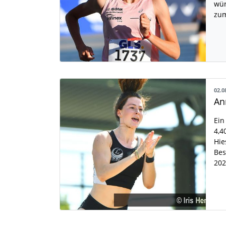
wür
zu
02.0
Ein
4,4
Hie
Bes
20