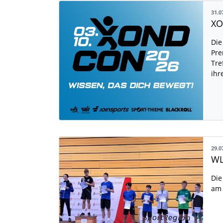
31.0
Die
Pre
Tre
ihr
29.0
WL
Die
am 