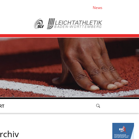
News
RT
rchiv