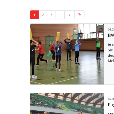
1
2
3
…
06.0
BW
In 
Sie
des
Mel
06.0