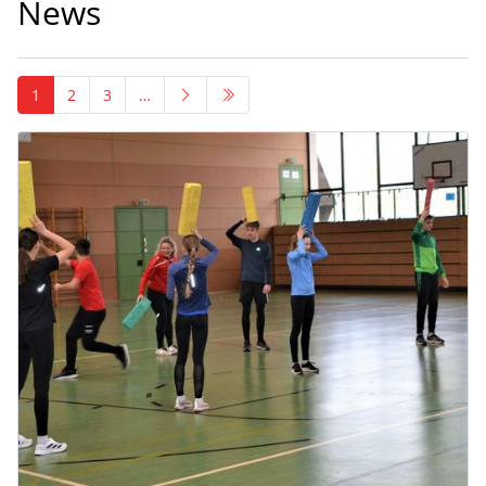
News
1
2
3
…