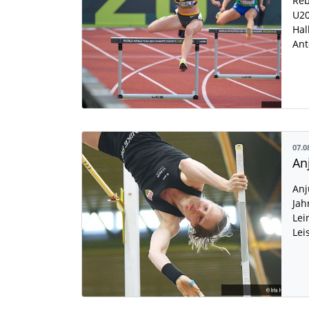
Reb
U20
Hal
Ant
07.0
Anj
Jah
Lei
Lei