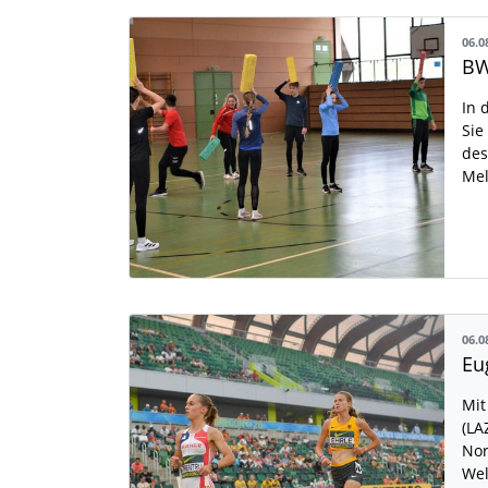
06.0
BW
In 
Sie
des
Mel
06.0
Mit
(LA
Nor
Wel