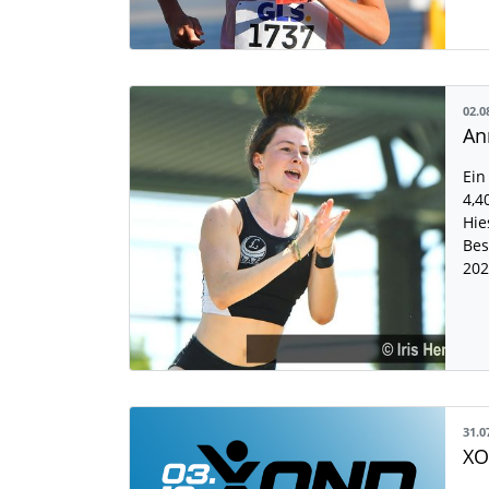
02.0
Ein
4,4
Hie
Bes
20
31.0