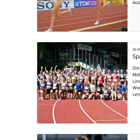
Aus
06.0
Die
Meh
Lin
Woc
Lei