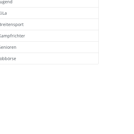
Jugend
KiLa
Breitensport
Kampfrichter
Senioren
Jobbörse