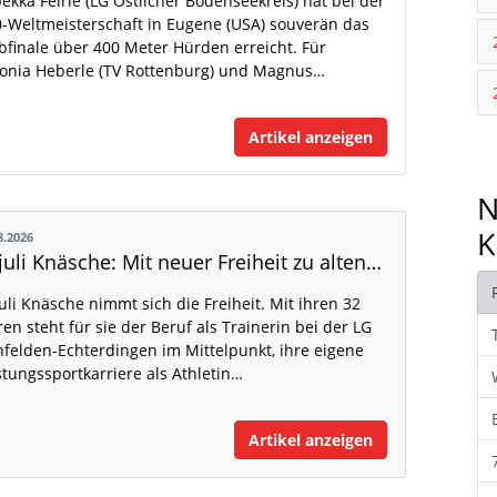
ekka Feirle (LG Östlicher Bodenseekreis) hat bei der
-Weltmeisterschaft in Eugene (USA) souverän das
bfinale über 400 Meter Hürden erreicht. Für
onia Heberle (TV Rottenburg) und Magnus…
Artikel anzeigen
N
K
8.2026
Anjuli Knäsche: Mit neuer Freiheit zu alten Höhen
uli Knäsche nimmt sich die Freiheit. Mit ihren 32
ren steht für sie der Beruf als Trainerin bei der LG
nfelden-Echterdingen im Mittelpunkt, ihre eigene
stungssportkarriere als Athletin…
Artikel anzeigen