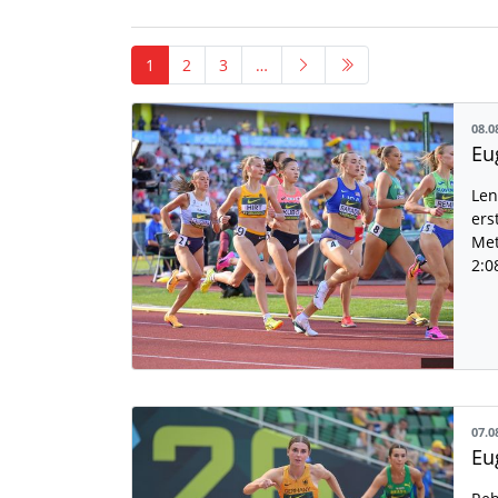
1
2
3
…
08.0
Len
ers
Met
2:0
07.0