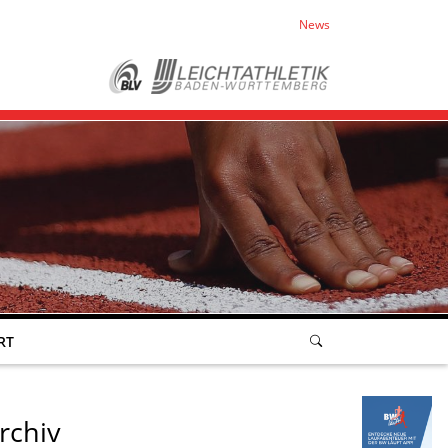
News
RT
rchiv