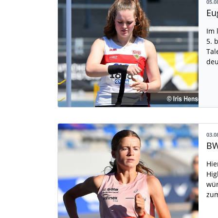
05.0
Im 
5. 
Tal
deu
03.0
BW
Hie
Hig
wür
zu