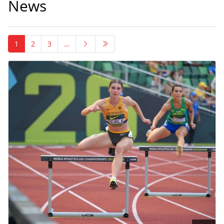
News
1
2
3
…