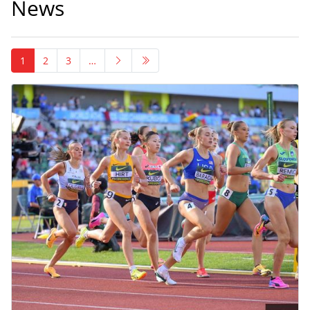
News
1
2
3
…