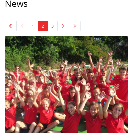
News
1
2
3