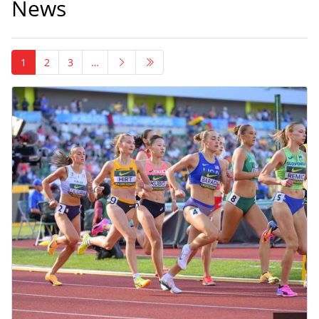
News
1
2
3
…