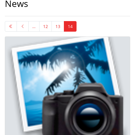
News
…
12
13
14