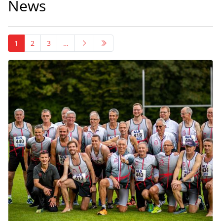
News
1
2
3
…