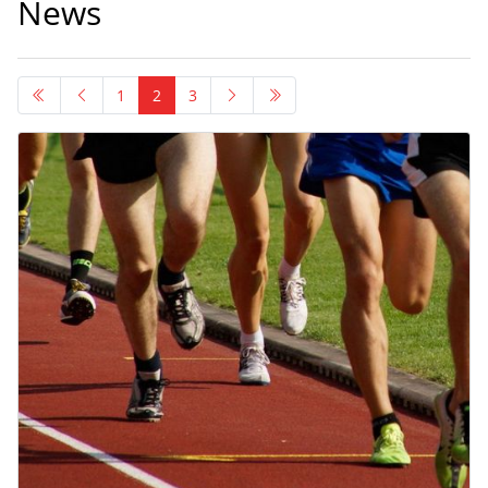
News
1
2
3