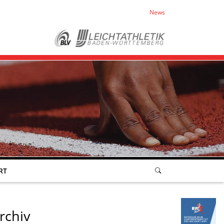
News
RT
rchiv