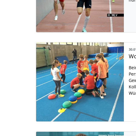
30.0
Bei
Per
Gew
Kol
Wür