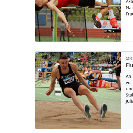
Akt
Nac
Fra
27.0
An 
vor
und
Sta
Jul