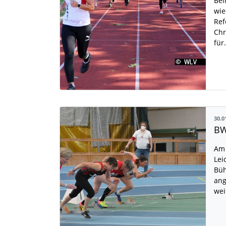
Bei
wie
Ref
Chr
für
30.0
Am
Lei
Büh
ang
wei