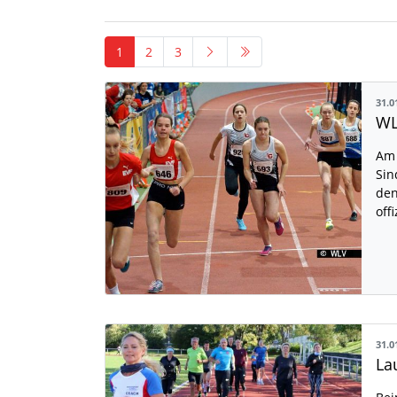
1
2
3
31.0
Am 
Sin
den
off
31.0