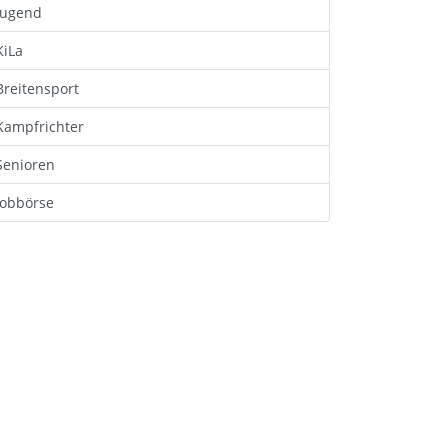
Jugend
KiLa
Breitensport
Kampfrichter
Senioren
Jobbörse