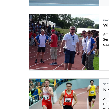
30.0
Am 
Ser
daz
30.0
Am 
Hal
nun