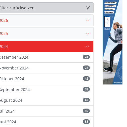
Filter zurücksetzen
2026
2025
2024
Dezember 2024
24
November 2024
27
Oktober 2024
42
September 2024
38
August 2024
42
Juli 2024
50
Juni 2024
88