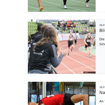
28.0
Bi
Die
Sin
28.0
An 