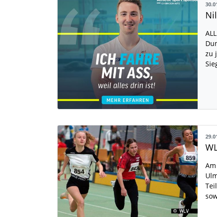
30.0
Ni
ALL
Dun
zu 
Sie
29.0
Am 
Ulm
Tei
sow