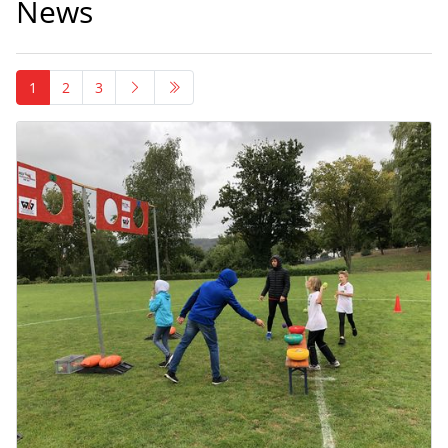
News
1
2
3